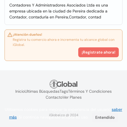
Contadores Y Administradores Asociados Ltda es una
empresa ubicada en la ciudad de Pereira dedicada a
Contador, contaduría en Pereira,Contador, contad
¡Atención dueños!
Registra tu comercio ahora e incrementa tu alcance global con
iGlobal.
¡Registrate ahora!
Inicio
Ultimas Búsquedas
Tags
Términos Y Condiciones
Contacto
Ver Planes
Utilizamos cookies para mejorar la experiencia del usuario
saber
iGlobal.co @ 2024
más
. Si continúa navegando acepta su uso.
Entendido