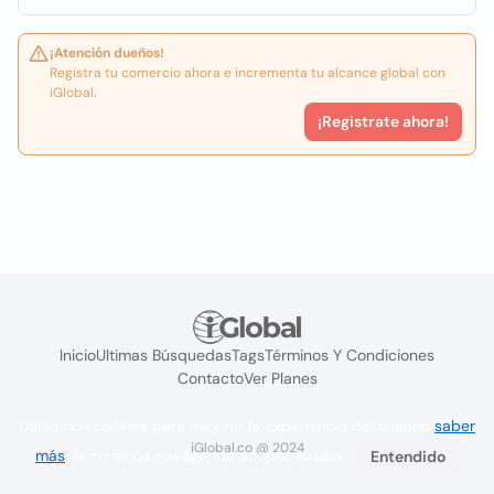
¡Atención dueños!
Registra tu comercio ahora e incrementa tu alcance global con
iGlobal.
¡Registrate ahora!
Inicio
Ultimas Búsquedas
Tags
Términos Y Condiciones
Contacto
Ver Planes
Utilizamos cookies para mejorar la experiencia del usuario
saber
iGlobal.co @ 2024
más
. Si continúa navegando acepta su uso.
Entendido