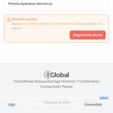
Pereira,Aparatos electricos
¡Atención dueños!
Registra tu comercio ahora e incrementa tu alcance global con
iGlobal.
¡Registrate ahora!
Inicio
Ultimas Búsquedas
Tags
Términos Y Condiciones
Contacto
Ver Planes
Utilizamos cookies para mejorar la experiencia del usuario
saber
iGlobal.co @ 2024
más
. Si continúa navegando acepta su uso.
Entendido