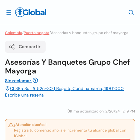
Colombia
/
Puerto bogota
/
Asesorias y banquetes grupo chef mayorga
Compartir
Asesorías Y Banquetes Grupo Chef
Mayorga
Sin reclamar
Cl 38a Sur # 52c-30 | Bogotá, Cundinamarca, 11001000
Escribe una reseña
Última actualización: 2/26/24, 12:19 PM
¡Atención dueños!
Registra tu comercio ahora e incrementa tu alcance global con
iGlobal.