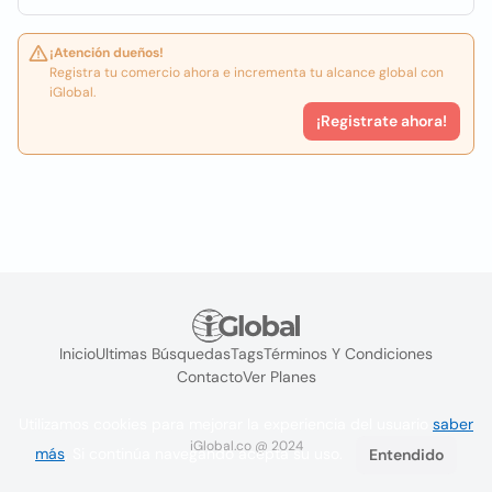
¡Atención dueños!
Registra tu comercio ahora e incrementa tu alcance global con
iGlobal.
¡Registrate ahora!
Inicio
Ultimas Búsquedas
Tags
Términos Y Condiciones
Contacto
Ver Planes
Utilizamos cookies para mejorar la experiencia del usuario
saber
iGlobal.co @ 2024
más
. Si continúa navegando acepta su uso.
Entendido