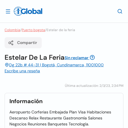
Colombia
/
Puerto bogota
/
Estelar de la feria
Compartir
Estelar De La Feria
Sin reclamar
Dg 22b # 44-31 | Bogotá, Cundinamarca, 11001000
Escribe una reseña
Última actualización: 2/3/23, 2:34 PM
Información
Aeropuerto Corferias Embajada Plan Visa Habitaciones
Descanso Relax Restaurante Gastronomía Salones
Negocios Reuniones Banquetes Tecnología.