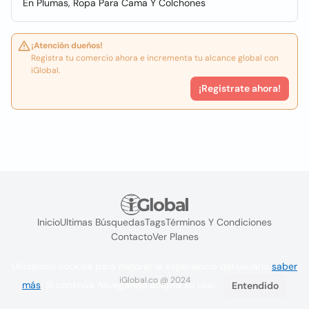
En Plumas, Ropa Para Cama Y Colchones
¡Atención dueños!
Registra tu comercio ahora e incrementa tu alcance global con
iGlobal.
¡Registrate ahora!
Inicio
Ultimas Búsquedas
Tags
Términos Y Condiciones
Contacto
Ver Planes
Utilizamos cookies para mejorar la experiencia del usuario
saber
iGlobal.co @ 2024
más
. Si continúa navegando acepta su uso.
Entendido