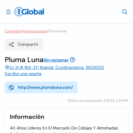
Colombia
/
Puerto bogota
/
Pluma luna
Compartir
Pluma Luna
Sin reclamar
Cr 21 # 164-21 | Bogotá, Cundinamarca, 11001000
Escribe una reseña
http://www.plumaluna.com/
Última actualización: 2/3/23, 2:35 PM
Información
40 Años Líderes En El Mercado De Cobijas Y Almohadas