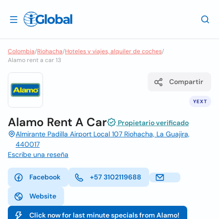
Colombia
/
Riohacha
/
Hoteles y viajes, alquiler de coches
/
Alamo rent a car 13
Compartir
YEXT
Alamo Rent A Car
Propietario verificado
Almirante Padilla Airport Local 107 Riohacha, La Guajira,
440017
Escribe una reseña
Facebook
+57 3102119688
Website
Click now for last minute specials from Alamo!