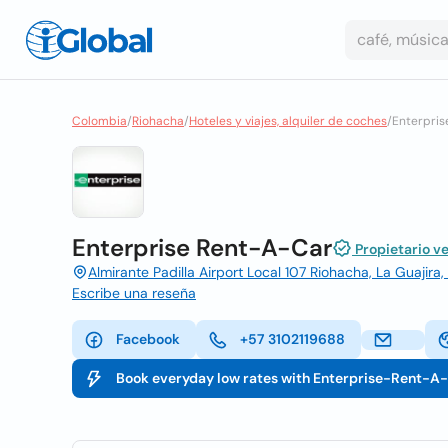
Colombia
/
Riohacha
/
Hoteles y viajes, alquiler de coches
/
Enterprise
Enterprise Rent-A-Car
Propietario ve
Almirante Padilla Airport Local 107 Riohacha, La Guajira
Escribe una reseña
Facebook
+57 3102119688
Book everyday low rates with Enterprise-Rent-A