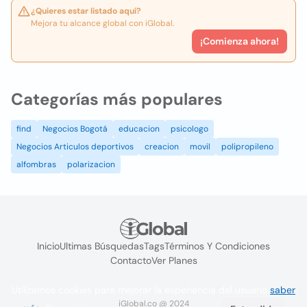
¿Quieres estar listado aquí?
Mejora tu alcance global con iGlobal.
¡Comienza ahora!
Categorías más populares
find
Negocios Bogotá
educacion
psicologo
Negocios Articulos deportivos
creacion
movil
polipropileno
alfombras
polarizacion
Inicio
Ultimas Búsquedas
Tags
Términos Y Condiciones
Contacto
Ver Planes
Utilizamos cookies para mejorar la experiencia del usuario
saber
iGlobal.co @ 2024