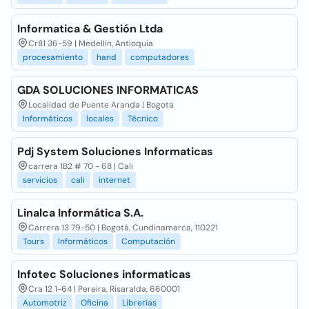
Informatica & Gestión Ltda
Cr81 36-59 | Medellín, Antioquia
procesamiento
hand
computadores
GDA SOLUCIONES INFORMATICAS
Localidad de Puente Aranda | Bogota
Informáticos
locales
Técnico
Pdj System Soluciones Informaticas
carrera 1B2 # 70 - 68 | Cali
servicios
cali
internet
Linalca Informática S.A.
Carrera 13 79-50 | Bogotá, Cundinamarca, 110221
Tours
Informáticos
Computación
Infotec Soluciones informaticas
Cra 12 1-64 | Pereira, Risaralda, 660001
Automotriz
Oficina
Librerías