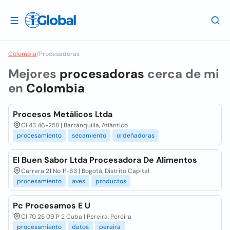
Colombia
/
Procesadoras
Mejores
procesadoras
cerca de mi
en
Colombia
Procesos Metálicos Ltda
Cl 43 46-258 | Barranquilla, Atlántico
procesamiento
secamiento
ordeñadoras
El Buen Sabor Ltda Procesadora De Alimentos
Carrera 21 No 1f-63 | Bogotá, Distrito Capital
procesamiento
aves
productos
Pc Procesamos E U
Cl 70 25 09 P 2 Cuba | Pereira, Pereira
procesamiento
datos
pereira