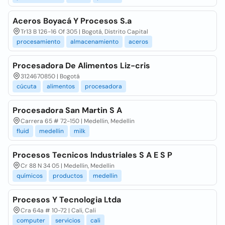
Aceros Boyacá Y Procesos S.a
Tr13 B 126-16 Of 305 | Bogotá, Distrito Capital
procesamiento
almacenamiento
aceros
Procesadora De Alimentos Liz-cris
3124670850 | Bogotá
cúcuta
alimentos
procesadora
Procesadora San Martin S A
Carrera 65 # 72-150 | Medellin, Medellin
fluid
medellin
milk
Procesos Tecnicos Industriales S A E S P
Cr 88 N 34 05 | Medellin, Medellin
químicos
productos
medellin
Procesos Y Tecnologia Ltda
Cra 64a # 10-72 | Cali, Cali
computer
servicios
cali