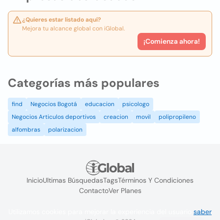
¿Quieres estar listado aquí?
Mejora tu alcance global con iGlobal.
¡Comienza ahora!
Categorías más populares
find
Negocios Bogotá
educacion
psicologo
Negocios Articulos deportivos
creacion
movil
polipropileno
alfombras
polarizacion
Inicio
Ultimas Búsquedas
Tags
Términos Y Condiciones
Contacto
Ver Planes
Utilizamos cookies para mejorar la experiencia del usuario
saber