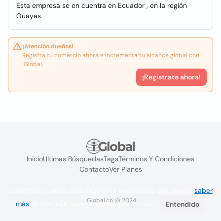
Esta empresa se en cuentra en Ecuador , en la región
Guayas.
¡Atención dueños!
Registra tu comercio ahora e incrementa tu alcance global con
iGlobal.
¡Registrate ahora!
Inicio
Ultimas Búsquedas
Tags
Términos Y Condiciones
Contacto
Ver Planes
Utilizamos cookies para mejorar la experiencia del usuario
saber
iGlobal.co @ 2024
más
. Si continúa navegando acepta su uso.
Entendido