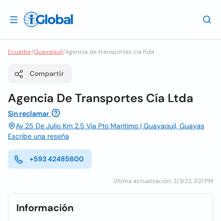
Ecuador
/
Guayaquil
/
Agencia de transportes cia ltda
Compartir
Agencia De Transportes Cía Ltda
Sin reclamar
Av 25 De Julio Km 2.5 Via Pto Marítimo | Guayaquil, Guayas
Escribe una reseña
+593 42485800
Última actualización: 2/3/23, 3:21 PM
Información