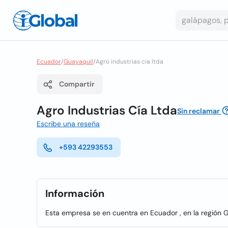
Ecuador
/
Guayaquil
/
Agro industrias cia ltda
Compartir
Agro Industrias Cía Ltda
Sin reclamar
Escribe una reseña
+593 42293553
Información
Esta empresa se en cuentra en Ecuador , en la región 