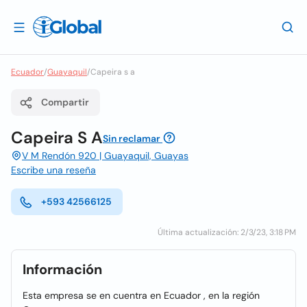
Ecuador
/
Guayaquil
/
Capeira s a
Compartir
Capeira S A
Sin reclamar
V M Rendón 920 | Guayaquil, Guayas
Escribe una reseña
+593 42566125
Última actualización: 2/3/23, 3:18 PM
Información
Esta empresa se en cuentra en Ecuador , en la región