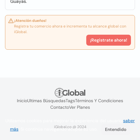
Guayas.
¡Atención dueños!
Registra tu comercio ahora e incrementa tu alcance global con
iGlobal.
¡Registrate ahora!
Inicio
Ultimas Búsquedas
Tags
Términos Y Condiciones
Contacto
Ver Planes
Utilizamos cookies para mejorar la experiencia del usuario
saber
iGlobal.co @ 2024
más
. Si continúa navegando acepta su uso.
Entendido