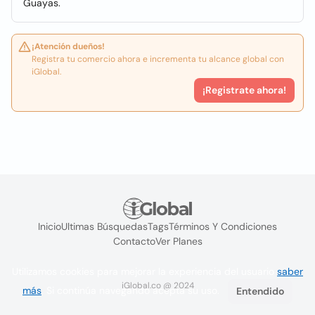
Guayas.
¡Atención dueños!
Registra tu comercio ahora e incrementa tu alcance global con
iGlobal.
¡Registrate ahora!
Inicio
Ultimas Búsquedas
Tags
Términos Y Condiciones
Contacto
Ver Planes
Utilizamos cookies para mejorar la experiencia del usuario
saber
iGlobal.co @ 2024
más
. Si continúa navegando acepta su uso.
Entendido