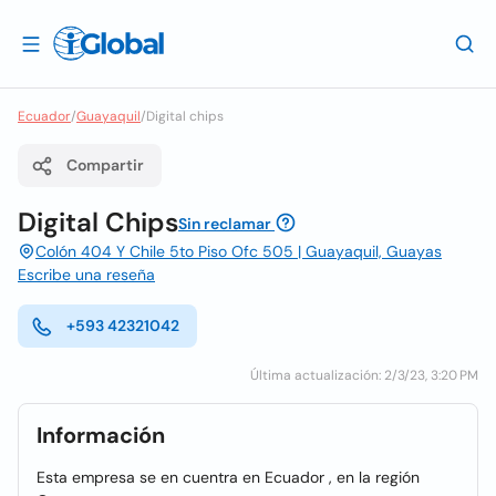
Ecuador
/
Guayaquil
/
Digital chips
Compartir
Digital Chips
Sin reclamar
Colón 404 Y Chile 5to Piso Ofc 505 | Guayaquil, Guayas
Escribe una reseña
+593 42321042
Última actualización: 2/3/23, 3:20 PM
Información
Esta empresa se en cuentra en Ecuador , en la región