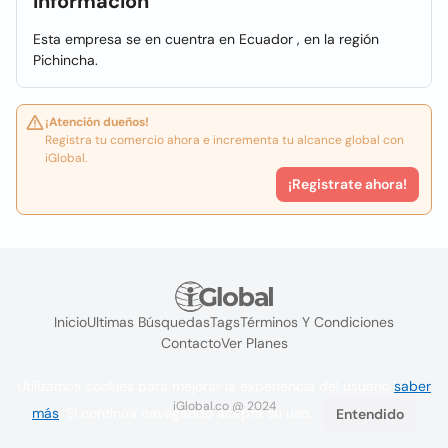
Información
Esta empresa se en cuentra en Ecuador , en la región
Pichincha.
¡Atención dueños!
Registra tu comercio ahora e incrementa tu alcance global con
iGlobal.
¡Registrate ahora!
Inicio
Ultimas Búsquedas
Tags
Términos Y Condiciones
Contacto
Ver Planes
Utilizamos cookies para mejorar la experiencia del usuario
saber
iGlobal.co @ 2024
más
. Si continúa navegando acepta su uso.
Entendido