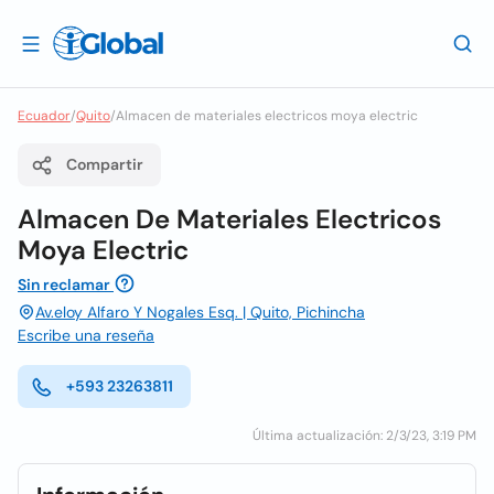
Ecuador
/
Quito
/
Almacen de materiales electricos moya electric
Compartir
Almacen De Materiales Electricos
Moya Electric
Sin reclamar
Av.eloy Alfaro Y Nogales Esq. | Quito, Pichincha
Escribe una reseña
+593 23263811
Última actualización: 2/3/23, 3:19 PM