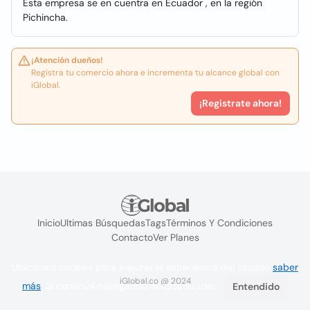
Esta empresa se en cuentra en Ecuador , en la región
Pichincha.
¡Atención dueños!
Registra tu comercio ahora e incrementa tu alcance global con
iGlobal.
¡Registrate ahora!
Inicio
Ultimas Búsquedas
Tags
Términos Y Condiciones
Contacto
Ver Planes
Utilizamos cookies para mejorar la experiencia del usuario
saber
iGlobal.co @ 2024
más
. Si continúa navegando acepta su uso.
Entendido