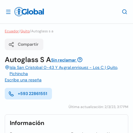
Ecuador
/
Quito
/
Autoglass s a
Compartir
Autoglass S A
Sin reclamar
Isla San Cristobal 0-43 Y Av.gral.enriquez - Los C | Quito,
Pichincha
Escribe una reseña
+593 22861551
Última actualización: 2/3/23, 3:17 PM
Información