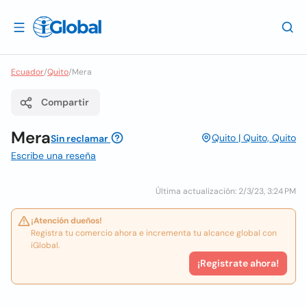
Ecuador
/
Quito
/
Mera
Compartir
Mera
Quito | Quito, Quito
Sin reclamar
Escribe una reseña
Última actualización: 2/3/23, 3:24 PM
¡Atención dueños!
Registra tu comercio ahora e incrementa tu alcance global con
iGlobal.
¡Registrate ahora!