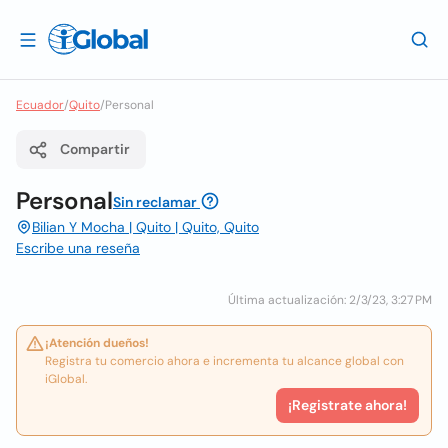
Ecuador
/
Quito
/
Personal
Compartir
Personal
Sin reclamar
Bilian Y Mocha | Quito | Quito, Quito
Escribe una reseña
Última actualización: 2/3/23, 3:27 PM
¡Atención dueños!
Registra tu comercio ahora e incrementa tu alcance global con
iGlobal.
¡Registrate ahora!