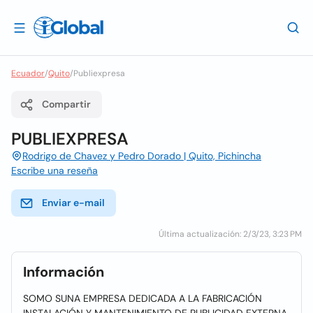
Ecuador
/
Quito
/
Publiexpresa
Compartir
PUBLIEXPRESA
Rodrigo de Chavez y Pedro Dorado | Quito, Pichincha
Escribe una reseña
Enviar e-mail
Última actualización: 2/3/23, 3:23 PM
Información
SOMO SUNA EMPRESA DEDICADA A LA FABRICACIÓN