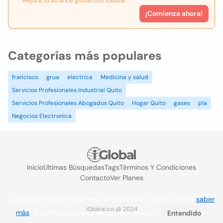
Mejora tu alcance global con iGlobal.
¡Comienza ahora!
Categorías más populares
francisco
grua
electrica
Medicina y salud
Servicios Profesionales Industrial Quito
Servicios Profesionales Abogados Quito
Hogar Quito
gases
pla
Negocios Electronica
Inicio
Ultimas Búsquedas
Tags
Términos Y Condiciones
Contacto
Ver Planes
Utilizamos cookies para mejorar la experiencia del usuario
saber
iGlobal.co @ 2024
más
. Si continúa navegando acepta su uso.
Entendido