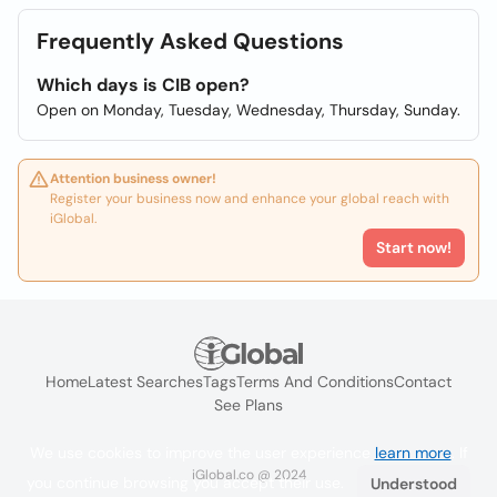
Frequently Asked Questions
Which days is CIB open?
Open on Monday, Tuesday, Wednesday, Thursday, Sunday.
Attention business owner!
Register your business now and enhance your global reach with
iGlobal.
Start now!
Home
Latest Searches
Tags
Terms And Conditions
Contact
See Plans
We use cookies to improve the user experience
learn more
. If
iGlobal.co @ 2024
you continue browsing you accept their use.
Understood