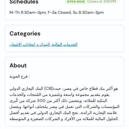
Schedules
Closes at 3:00 PM
OPEN NOW
M-Th 8:30am-3pm, F-Sa Closed, Su 8:30am-3pm
Categories
الخدمات المالية, البنوك و اتحادات الائتمان
About
فرع الجونة :
البنك التِجاري الدولي (CIB)هو أكبر بنك قطاع خاص في مِصر، حيث
يقوم بتقديم مجموعة واسعة ومُتميزة من المُنتجات والخدمات
البنكية لعُملائه، ويتضمن ذلك أكثر من 500 شركة من كُبرى
المؤسسات والشركات التي تعمل في مِصر بمُختلف أنواعها. وبفضل
علامته التِجارية الرائدة، نجح البنك التِجاري الدولي في تقديم أفضل
الحلول المالية لعُملائه من الأفراد و الشركات الصغيرة و المتوسطة.