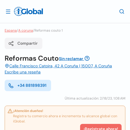
Espana
/
A coruna
/
Reformas couto 1
Compartir
Reformas Couto
Sin reclamar
Calle Francisco Catoira, 42 A Coruña | 15007, A Coruña
Escribe una reseña
+34 881898391
Última actualización: 2/18/23, 1:08 AM
¡Atención dueños!
Registra tu comercio ahora e incrementa tu alcance global con
iGlobal.
¡Registrate ahora!