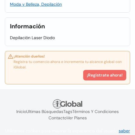
Moda y Belleza, Depilación
Información
Depilación Laser Diodo
¡Atención dueños!
Registra tu comercio ahora e incrementa tu alcance global con
iGlobal.
¡Registrate ahora!
Inicio
Ultimas Búsquedas
Tags
Términos Y Condiciones
Contacto
Ver Planes
Utilizamos cookies para mejorar la experiencia del usuario
saber