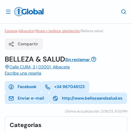
Espana
/
Albacete
/
Moda y belleza, depilación
/
Belleza salud
Compartir
BELLEZA & SALUD
Sin reclamar
Calle CURA, 3 | 02001, Albacete
Escribe una reseña
Facebook
+34 967046123
Enviar e-mail
http://www.bellezaandsalud.es
Última actualización: 2/18/23, 9:33 PM
Categorías