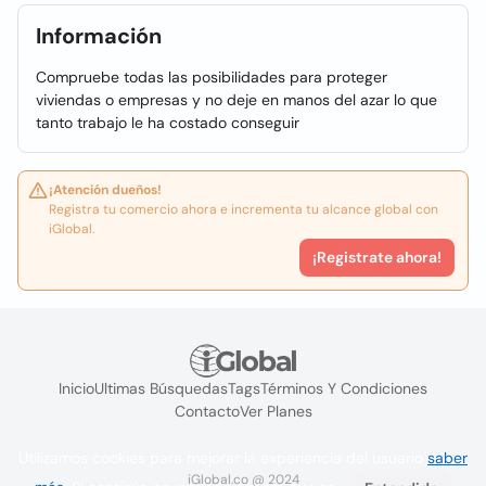
Información
Compruebe todas las posibilidades para proteger
viviendas o empresas y no deje en manos del azar lo que
tanto trabajo le ha costado conseguir
¡Atención dueños!
Registra tu comercio ahora e incrementa tu alcance global con
iGlobal.
¡Registrate ahora!
Inicio
Ultimas Búsquedas
Tags
Términos Y Condiciones
Contacto
Ver Planes
Utilizamos cookies para mejorar la experiencia del usuario
saber
iGlobal.co @ 2024