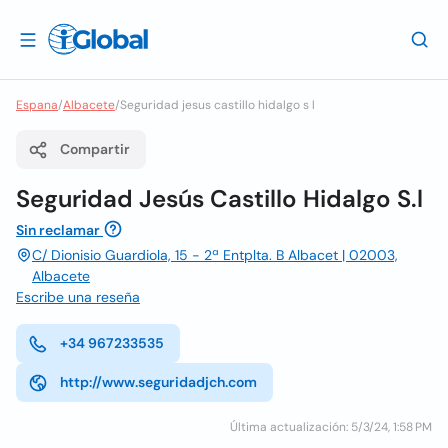
Espana
/
Albacete
/
Seguridad jesus castillo hidalgo s l
Compartir
Seguridad Jesús Castillo Hidalgo S.l
Sin reclamar
C/ Dionisio Guardiola, 15 - 2ª Entplta. B Albacet | 02003,
Albacete
Escribe una reseña
+34 967233535
http://www.seguridadjch.com
Última actualización: 5/3/24, 1:58 PM