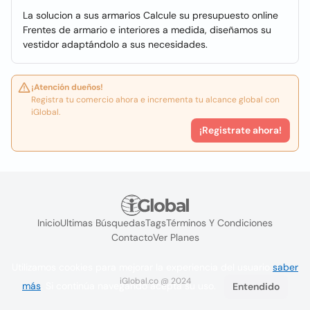
La solucion a sus armarios Calcule su presupuesto online
Frentes de armario e interiores a medida, diseñamos su
vestidor adaptándolo a sus necesidades.
¡Atención dueños!
Registra tu comercio ahora e incrementa tu alcance global con
iGlobal.
¡Registrate ahora!
Inicio
Ultimas Búsquedas
Tags
Términos Y Condiciones
Contacto
Ver Planes
Utilizamos cookies para mejorar la experiencia del usuario
saber
iGlobal.co @ 2024
más
. Si continúa navegando acepta su uso.
Entendido