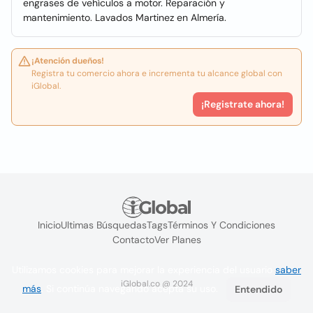
engrases de vehículos a motor. Reparación y
mantenimiento. Lavados Martinez en Almería.
¡Atención dueños!
Registra tu comercio ahora e incrementa tu alcance global con
iGlobal.
¡Registrate ahora!
Inicio
Ultimas Búsquedas
Tags
Términos Y Condiciones
Contacto
Ver Planes
Utilizamos cookies para mejorar la experiencia del usuario
saber
iGlobal.co @ 2024
más
. Si continúa navegando acepta su uso.
Entendido