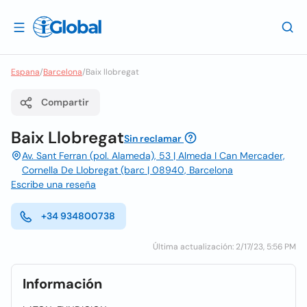
Espana
/
Barcelona
/
Baix llobregat
Compartir
Baix Llobregat
Sin reclamar
Av. Sant Ferran (pol. Alameda), 53 | Almeda I Can Mercader,
Cornella De Llobregat (barc | 08940, Barcelona
Escribe una reseña
+34 934800738
Última actualización: 2/17/23, 5:56 PM
Información