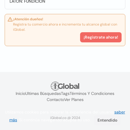
LATON: FUNDICION
¡Atención dueños!
Registra tu comercio ahora e incrementa tu alcance global con
iGlobal.
¡Registrate ahora!
Inicio
Ultimas Búsquedas
Tags
Términos Y Condiciones
Contacto
Ver Planes
Utilizamos cookies para mejorar la experiencia del usuario
saber
iGlobal.co @ 2024
más
. Si continúa navegando acepta su uso.
Entendido