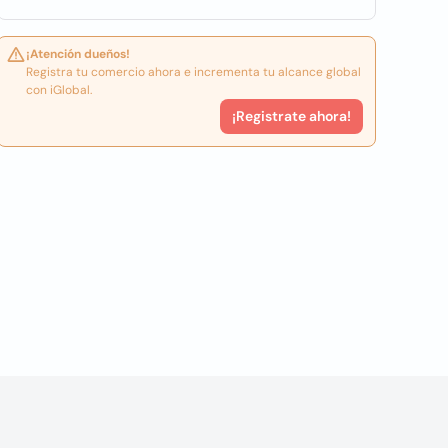
¡Atención dueños!
Registra tu comercio ahora e incrementa tu alcance global
con iGlobal.
¡Registrate ahora!