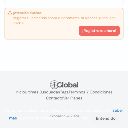
¡Atención dueños!
Registra tu comercio ahora e incrementa tu alcance global con
iGlobal.
¡Registrate ahora!
Inicio
Ultimas Búsquedas
Tags
Términos Y Condiciones
Contacto
Ver Planes
Utilizamos cookies para mejorar la experiencia del usuario
saber
iGlobal.co @ 2024
más
. Si continúa navegando acepta su uso.
Entendido