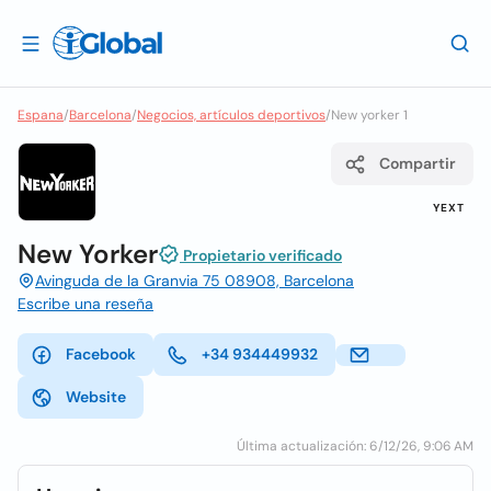
Espana
/
Barcelona
/
Negocios, artículos deportivos
/
New yorker 1
Compartir
YEXT
New Yorker
Propietario verificado
Avinguda de la Granvia 75 08908, Barcelona
Escribe una reseña
Facebook
+34 934449932
Website
Última actualización: 6/12/26, 9:06 AM