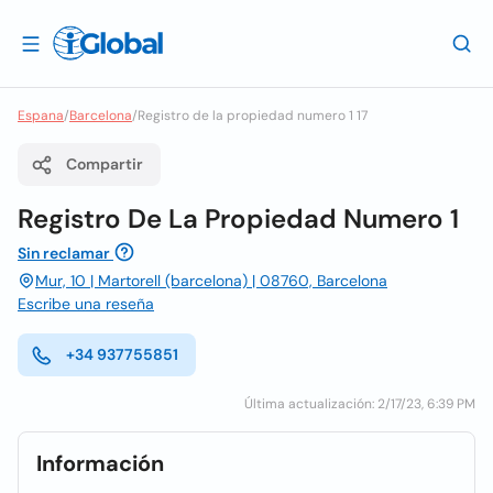
Espana
/
Barcelona
/
Registro de la propiedad numero 1 17
Compartir
Registro De La Propiedad Numero 1
Sin reclamar
Mur, 10 | Martorell (barcelona) | 08760, Barcelona
Escribe una reseña
+34 937755851
Última actualización: 2/17/23, 6:39 PM
Información