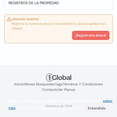
REGISTROS DE LA PROPIEDAD
¡Atención dueños!
Registra tu comercio ahora e incrementa tu alcance global con
iGlobal.
¡Registrate ahora!
Inicio
Ultimas Búsquedas
Tags
Términos Y Condiciones
Contacto
Ver Planes
Utilizamos cookies para mejorar la experiencia del usuario
saber
iGlobal.co @ 2024
más
. Si continúa navegando acepta su uso.
Entendido