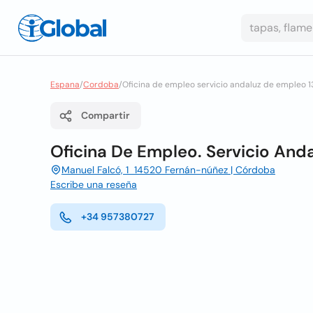
Espana
/
Cordoba
/
Oficina de empleo servicio andaluz de empleo 1
Compartir
Oficina De Empleo. Servicio And
Manuel Falcó, 1 14520 Fernán-núñez | Córdoba
Escribe una reseña
+34 957380727