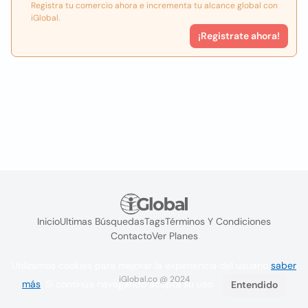
Registra tu comercio ahora e incrementa tu alcance global con
iGlobal.
¡Registrate ahora!
Inicio
Ultimas Búsquedas
Tags
Términos Y Condiciones
Contacto
Ver Planes
Utilizamos cookies para mejorar la experiencia del usuario
saber
iGlobal.co @ 2024
más
. Si continúa navegando acepta su uso.
Entendido