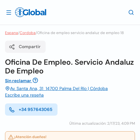
Espana
/
Cordoba
/
Oficina de empleo servicio andaluz de empleo 18
Compartir
Oficina De Empleo. Servicio Andaluz
De Empleo
Sin reclamar
Av. Santa Ana, 31 14700 Palma Del Río | Córdoba
Escribe una reseña
+34 957643065
Última actualización: 2/17/23, 4:09 PM
¡Atención dueños!