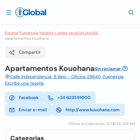
Espana
/
Fuengirola
/
Hoteles y viajes, vacation rentals
/
Apartamentos kouohana
Compartir
Apartamentos Kouohana
Sin reclamar
Calle Independencia, 8 Bajo - Oficina 29640, Fuengirola
Escribe una reseña
Facebook
+34 623591000
Enviar e-mail
http://www.kouohana.com
Última actualización: 11/28/24, 1:05 AM
Categorías