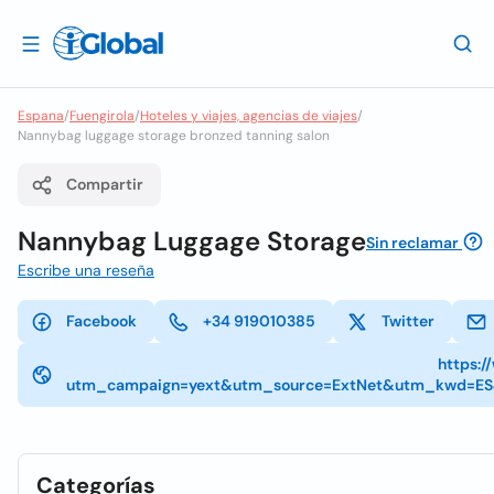
Espana
/
Fuengirola
/
Hoteles y viajes, agencias de viajes
/
Nannybag luggage storage bronzed tanning salon
Compartir
Nannybag Luggage Storage
Sin reclamar
Escribe una reseña
Facebook
+34 919010385
Twitter
https:
utm_campaign=yext&utm_source=ExtNet&utm_kwd=E
Categorías