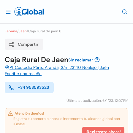
Espana
/
Jaen
/
Caja rural de jaen 6
Compartir
Caja Rural De Jaen
Sin reclamar
Pl. Custodio Pérez Aranda, S/n 23140 Noalejo | Jaén
Escribe una reseña
+34 953593523
Última actualización: 6/1/23, 12:07 PM
¡Atención dueños!
Registra tu comercio ahora e incrementa tu alcance global con
iGlobal.
¡Registrate ahora!