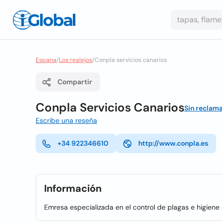
Espana
/
Los realejos
/
Conpla servicios canarios
Compartir
Conpla Servicios Canarios
Sin reclam
Escribe una reseña
+34 922346610
http://www.conpla.es
Información
Emresa especializada en el control de plagas e higiene 