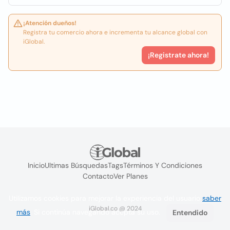
¡Atención dueños!
Registra tu comercio ahora e incrementa tu alcance global con
iGlobal.
¡Registrate ahora!
Inicio
Ultimas Búsquedas
Tags
Términos Y Condiciones
Contacto
Ver Planes
Utilizamos cookies para mejorar la experiencia del usuario
saber
iGlobal.co @ 2024
más
. Si continúa navegando acepta su uso.
Entendido