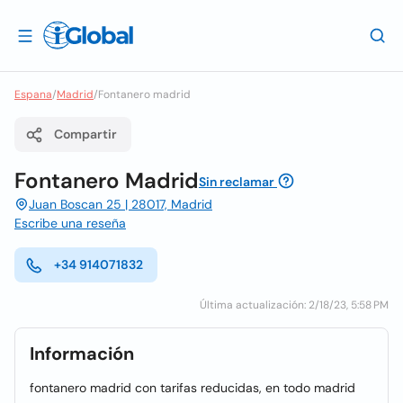
Espana
/
Madrid
/
Fontanero madrid
Compartir
Fontanero Madrid
Sin reclamar
Juan Boscan 25 | 28017, Madrid
Escribe una reseña
+34 914071832
Última actualización: 2/18/23, 5:58 PM
Información
fontanero madrid con tarifas reducidas, en todo madrid