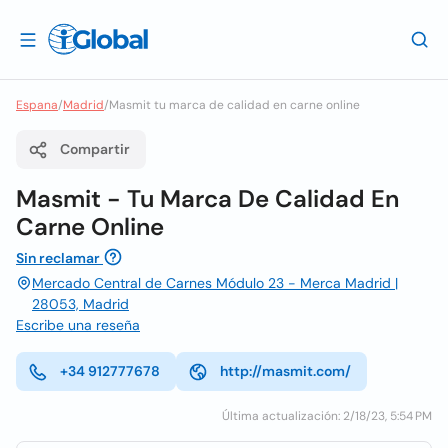
Espana
/
Madrid
/
Masmit tu marca de calidad en carne online
Compartir
Masmit - Tu Marca De Calidad En
Carne Online
Sin reclamar
Mercado Central de Carnes Módulo 23 - Merca Madrid |
28053, Madrid
Escribe una reseña
+34 912777678
http://masmit.com/
Última actualización: 2/18/23, 5:54 PM