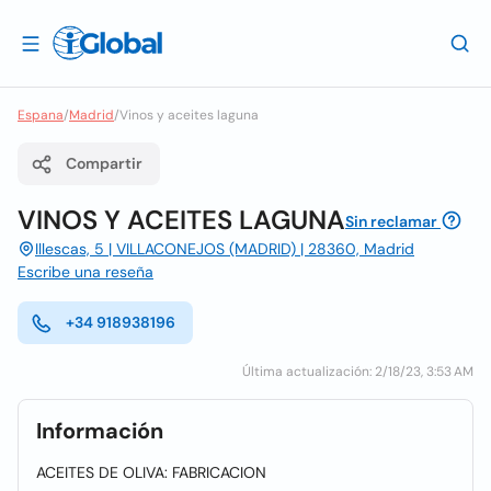
Espana
/
Madrid
/
Vinos y aceites laguna
Compartir
VINOS Y ACEITES LAGUNA
Sin reclamar
Illescas, 5 | VILLACONEJOS (MADRID) | 28360, Madrid
Escribe una reseña
+34 918938196
Última actualización: 2/18/23, 3:53 AM
Información
ACEITES DE OLIVA: FABRICACION