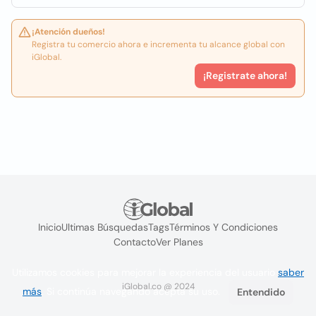
¡Atención dueños!
Registra tu comercio ahora e incrementa tu alcance global con
iGlobal.
¡Registrate ahora!
Inicio
Ultimas Búsquedas
Tags
Términos Y Condiciones
Contacto
Ver Planes
Utilizamos cookies para mejorar la experiencia del usuario
saber
iGlobal.co @ 2024
más
. Si continúa navegando acepta su uso.
Entendido