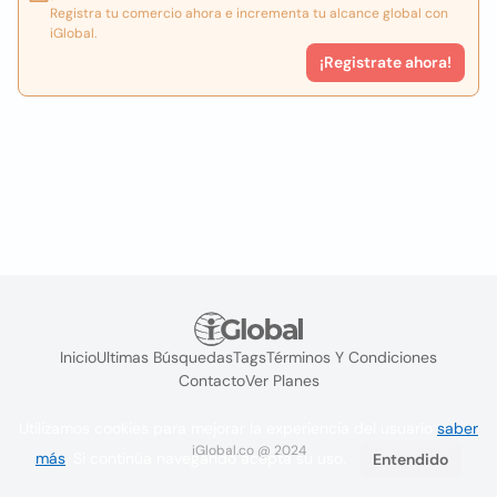
Registra tu comercio ahora e incrementa tu alcance global con
iGlobal.
¡Registrate ahora!
Inicio
Ultimas Búsquedas
Tags
Términos Y Condiciones
Contacto
Ver Planes
Utilizamos cookies para mejorar la experiencia del usuario
saber
iGlobal.co @ 2024
más
. Si continúa navegando acepta su uso.
Entendido