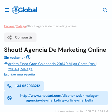
Espana
/
Malaga
/
Shout agencia de marketing online
Compartir
Shout! Agencia De Marketing Online
Sin reclamar
Arrieta Finca Gran Calahonda 29649 Mijas Costa (má |
29649, Málaga
Escribe una reseña
+34 952933212
http://www.shoutad.com/diseno-web-malaga-
agencia-de-marketing-online-marbella
Última actualización: 2/18/23, 5:53 PM