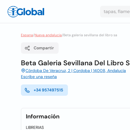
Espana
/
Nueva andalucia
/
Beta galeria sevillana del libro sa
Compartir
Beta Galeria Sevillana Del Libro 
Córdoba De Veracruz, 2 | Cordoba | 14008, Andalucía
Escribe una reseña
+34 957497515
Información
LIBRERIAS