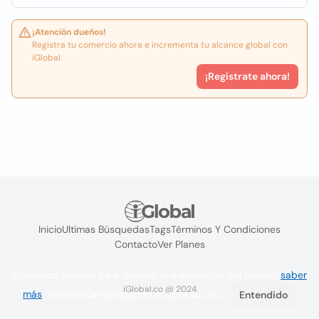
¡Atención dueños!
Registra tu comercio ahora e incrementa tu alcance global con
iGlobal.
¡Registrate ahora!
Inicio
Ultimas Búsquedas
Tags
Términos Y Condiciones
Contacto
Ver Planes
Utilizamos cookies para mejorar la experiencia del usuario
saber
iGlobal.co @ 2024
más
. Si continúa navegando acepta su uso.
Entendido