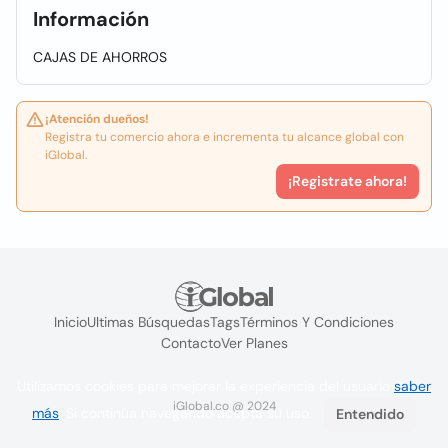
Información
CAJAS DE AHORROS
¡Atención dueños!
Registra tu comercio ahora e incrementa tu alcance global con
iGlobal.
¡Registrate ahora!
Inicio
Ultimas Búsquedas
Tags
Términos Y Condiciones
Contacto
Ver Planes
Utilizamos cookies para mejorar la experiencia del usuario
saber
iGlobal.co @ 2024
más
. Si continúa navegando acepta su uso.
Entendido