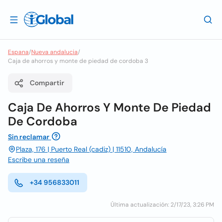
Espana
/
Nueva andalucia
/
Caja de ahorros y monte de piedad de cordoba 3
Compartir
Caja De Ahorros Y Monte De Piedad
De Cordoba
Sin reclamar
Plaza, 176 | Puerto Real (cadiz) | 11510, Andalucía
Escribe una reseña
+34 956833011
Última actualización: 2/17/23, 3:26 PM