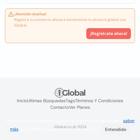
¡Atención dueños!
Registra tu comercio ahora e incrementa tu alcance global con
iGlobal.
¡Registrate ahora!
Inicio
Ultimas Búsquedas
Tags
Términos Y Condiciones
Contacto
Ver Planes
Utilizamos cookies para mejorar la experiencia del usuario
saber
iGlobal.co @ 2024
más
. Si continúa navegando acepta su uso.
Entendido