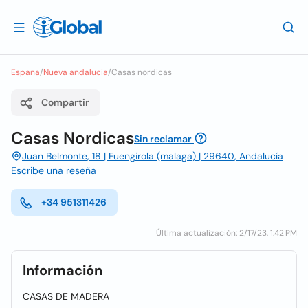
Espana
/
Nueva andalucia
/
Casas nordicas
Compartir
Casas Nordicas
Sin reclamar
Juan Belmonte, 18 | Fuengirola (malaga) | 29640, Andalucía
Escribe una reseña
+34 951311426
Última actualización: 2/17/23, 1:42 PM
Información
CASAS DE MADERA