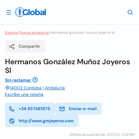
Espana
/
Nueva andalucia
/
Hermanos gonzalez munoz joyeros sl
Compartir
Hermanos González Muñoz Joyeros
Sl
Sin reclamar
14002 Cordoba | Andalucía
Escribe una reseña
+34 957481875
Enviar e-mail
http://www.gmjoyeros.com
Última actualización: 2/17/23, 2:23 PM