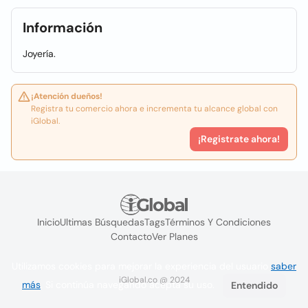
Información
Joyería.
¡Atención dueños!
Registra tu comercio ahora e incrementa tu alcance global con
iGlobal.
¡Registrate ahora!
Inicio
Ultimas Búsquedas
Tags
Términos Y Condiciones
Contacto
Ver Planes
Utilizamos cookies para mejorar la experiencia del usuario
saber
iGlobal.co @ 2024
más
. Si continúa navegando acepta su uso.
Entendido