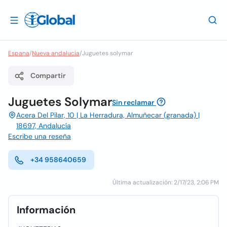
Espana
/
Nueva andalucia
/
Juguetes solymar
Compartir
Juguetes Solymar
Sin reclamar
Acera Del Pilar, 10 | La Herradura, Almuñecar (granada) |
18697, Andalucía
Escribe una reseña
+34 958640659
Última actualización: 2/17/23, 2:06 PM
Información