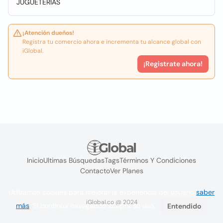
JUGUETERIAS
¡Atención dueños!
Registra tu comercio ahora e incrementa tu alcance global con
iGlobal.
¡Registrate ahora!
Inicio
Ultimas Búsquedas
Tags
Términos Y Condiciones
Contacto
Ver Planes
Utilizamos cookies para mejorar la experiencia del usuario
saber
iGlobal.co @ 2024
más
. Si continúa navegando acepta su uso.
Entendido