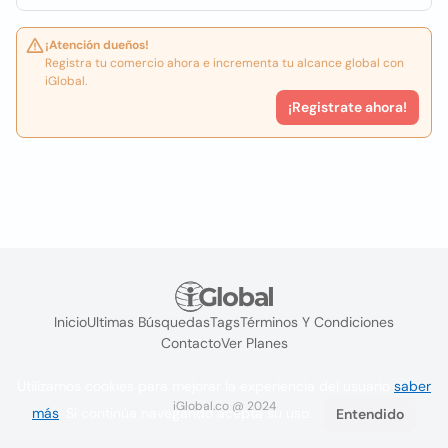
¡Atención dueños!
Registra tu comercio ahora e incrementa tu alcance global con
iGlobal.
¡Registrate ahora!
Inicio
Ultimas Búsquedas
Tags
Términos Y Condiciones
Contacto
Ver Planes
Utilizamos cookies para mejorar la experiencia del usuario
saber
iGlobal.co @ 2024
más
. Si continúa navegando acepta su uso.
Entendido