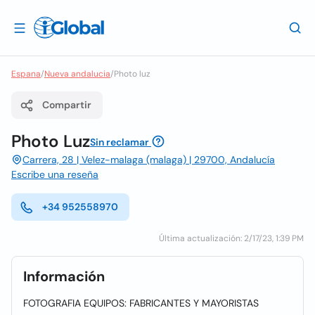
Espana
/
Nueva andalucia
/
Photo luz
Compartir
Photo Luz
Sin reclamar
Carrera, 28 | Velez-malaga (malaga) | 29700, Andalucía
Escribe una reseña
+34 952558970
Última actualización: 2/17/23, 1:39 PM
Información
FOTOGRAFIA EQUIPOS: FABRICANTES Y MAYORISTAS