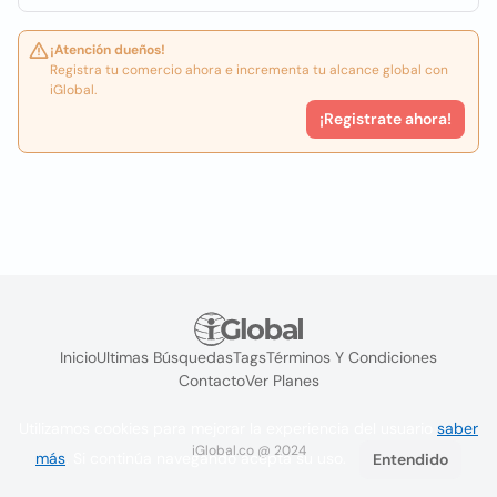
¡Atención dueños!
Registra tu comercio ahora e incrementa tu alcance global con
iGlobal.
¡Registrate ahora!
Inicio
Ultimas Búsquedas
Tags
Términos Y Condiciones
Contacto
Ver Planes
Utilizamos cookies para mejorar la experiencia del usuario
saber
iGlobal.co @ 2024
más
. Si continúa navegando acepta su uso.
Entendido