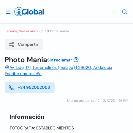
Espana
/
Nueva andalucia
/
Photo mania
Compartir
Photo Mania
Sin reclamar
Av. Lido, 17 | Torremolinos (malaga) | 29620, Andalucía
Escribe una reseña
+34 952052053
Última actualización: 2/17/23, 1:46 PM
Información
FOTOGRAFIA: ESTABLECIMIENTOS